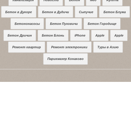
Канализация
Новости
Бетон
Мёд
Ryterna
Бетон в Дукоре
Бетон в Дудичи
Сыпучие
Бетон Блужа
Бетононасосы
Бетон Пуховичи
Бетон Городище
Бетон Дричин
Бетон Блонь
iPhone
Apple
Apple
Ремонт квартир
Ремонт электроники
Туры в Азию
Парикмахер Конаково