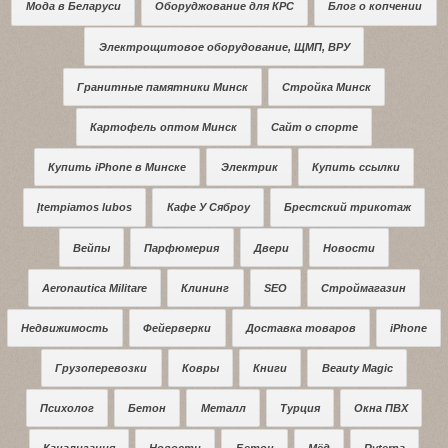
Мода в Беларуси
Оборуджование для КРС
Блог о копчении
Электрощитовое оборудование, ЩМП, ВРУ
Гранитные памятники Минск
Стройка Минск
Картофель оптом Минск
Сайт о спорте
Купить iPhone в Минске
Электрик
Купить ссылки
Įtempiamos lubos
Кафе У Сяброу
Брестский трикотаж
Вейпы
Парфюмерия
Двери
Новости
Aeronautica Militare
Клининг
SEO
Строймагазин
Недвижимость
Фейерверки
Доставка товаров
iPhone
Грузоперевозки
Ковры
Книги
Beauty Magic
Психолог
Бетон
Металл
Турция
Окна ПВХ