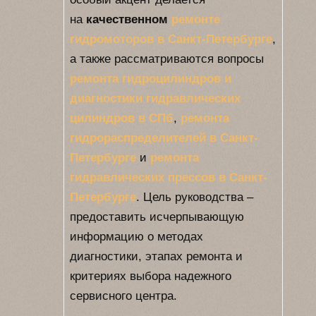
на
качественном
ремонте
гидромоторов в Санкт-Петербурге
,
а также рассматриваются вопросы
ремонта гидроцилиндров и
диагностики гидравлических
цилиндров в СПб
,
ремонта
гидрораспределителей в Санкт-
Петербурге
и
ремонта
гидравлических прессов в Санкт-
Петербурге
. Цель руководства –
предоставить исчерпывающую
информацию о методах
диагностики, этапах ремонта и
критериях выбора надежного
сервисного центра.