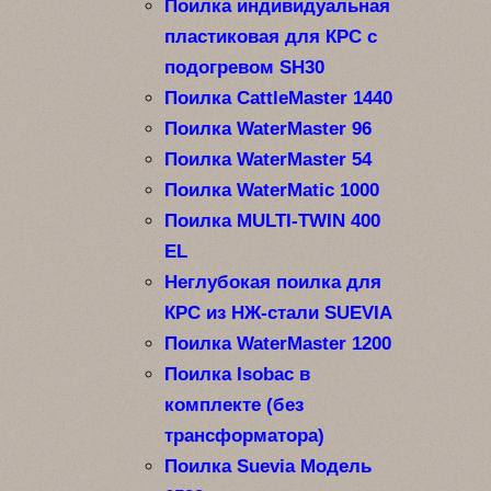
Поилка индивидуальная
пластиковая для КРС с
подогревом SH30
Поилка CattleMaster 1440
Поилка WaterMaster 96
Поилка WaterMaster 54
Поилка WaterMatic 1000
Поилка MULTI-TWIN 400
EL
Неглубокая поилка для
КРС из НЖ-стали SUEVIA
Поилка WaterMaster 1200
Поилка Isobac в
комплекте (без
трансформатора)
Поилка Suevia Модель