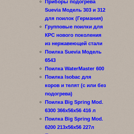
Приборы подогрева
Suevia Модель 303 и 312
для поилок (Германия)
Групповые поилки для
КРС нового поколения
из нержавеющей стали
Поилка Suevia Модель
6543
Поилка WaterMaster 600
Поилка Isobac для
коров и телят (с или без
подогрева)
Поилка Big Spring Mod.
6300 366x56x56 416 л
Поилка Big Spring Mod.
6200 213x56x56 227л