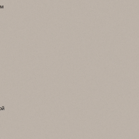
ом
ой