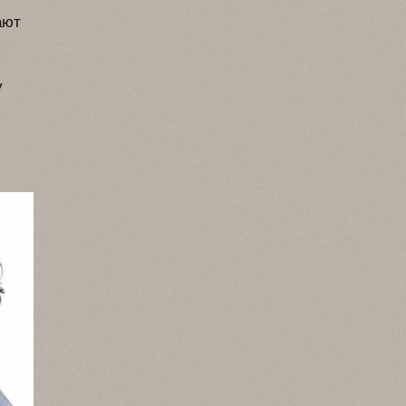
ают
у