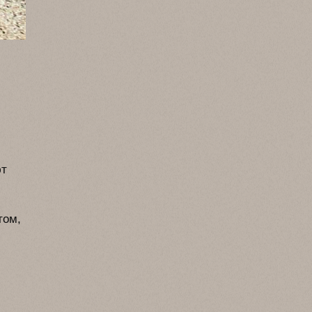
ют
том,