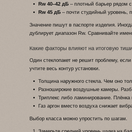
Rw 40–42 дБ
– плотный барьер рядом 
Rw 45 дБ
– почти студийный уровень, 
Значение пишут в паспорте изделия. Иногд
дублирует диапазон Rw. Сравнивайте име
Какие факторы влияют на итоговую тиш
Один стеклопакет не решит проблему, есл
учтите весь контур установки.
Толщина наружного стекла. Чем оно тол
Разноширокие воздушные камеры. Разби
Триплекс либо ламинирование. Плёнка 
Газ аргон вместо воздуха снижает вибр
Выбор класса можно упростить по шагам.
Замерьте средний уровень шума на ба