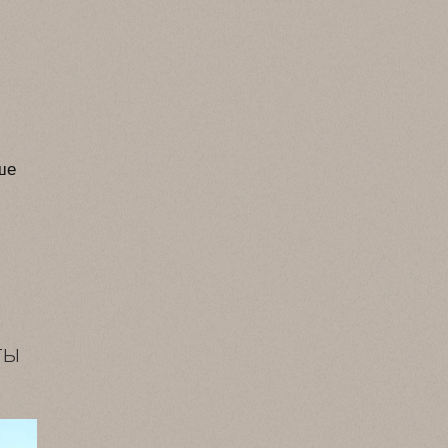
ше
ты