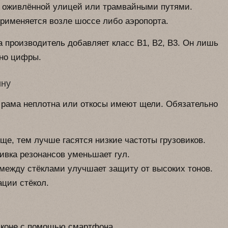
с оживлённой улицей или трамвайными путями.
применяется возле шоссе либо аэропорта.
а производитель добавляет класс B1, B2, B3. Он лишь
нно цифры.
ину
и рама неплотна или откосы имеют щели. Обязательно
ще, тем лучше гасятся низкие частоты грузовиков.
вка резонансов уменьшает гул.
между стёклами улучшает защиту от высоких тонов.
ации стёкол.
лконе с помощью смартфона.