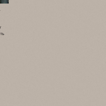
–
у
сть