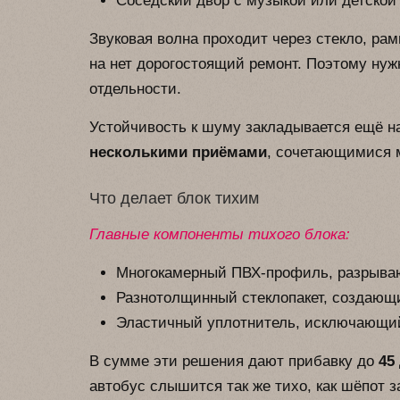
Соседский двор с музыкой или детской
Звуковая волна проходит через стекло, р
на нет дорогостоящий ремонт. Поэтому нужн
отдельности.
Устойчивость к шуму закладывается ещё н
несколькими приёмами
, сочетающимися 
Что делает блок тихим
Главные компоненты тихого блока:
Многокамерный ПВХ-профиль, разрыва
Разнотолщинный стеклопакет, создающ
Эластичный уплотнитель, исключающи
В сумме эти решения дают прибавку до
45
автобус слышится так же тихо, как шёпот з