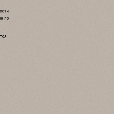
вести
не по
тся