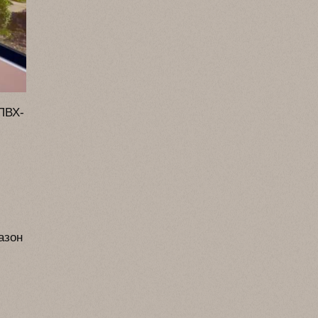
 ПВХ-
азон