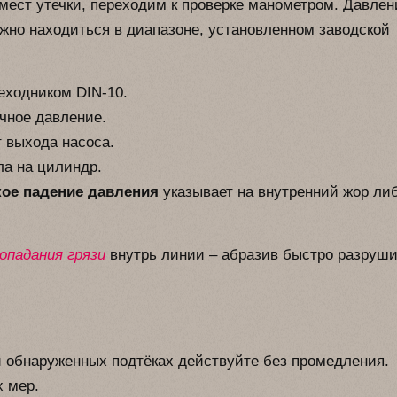
ест утечки, переходим к проверке манометром. Давлен
жно находиться в диапазоне, установленном заводской
еходником DIN-10.
чное давление.
т выхода насоса.
ла на цилиндр.
кое падение давления
указывает на внутренний жор ли
опадания грязи
внутрь линии – абразив быстро разруш
 обнаруженных подтёках действуйте без промедления.
х мер.