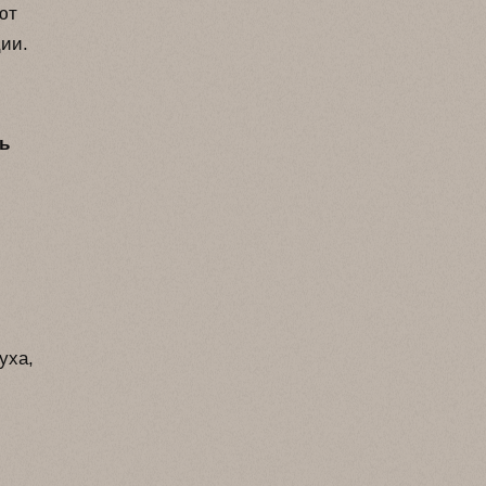
ют
ии.
ь
уха,