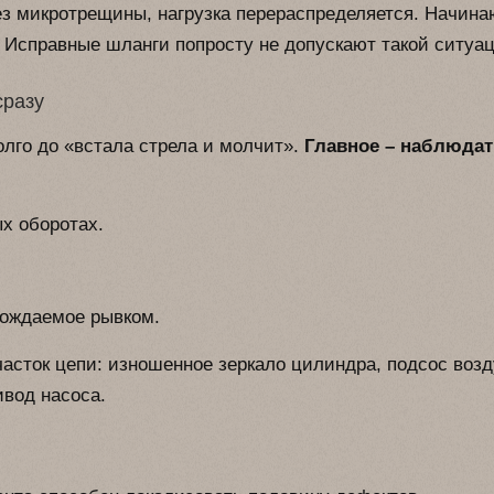
ез микротрещины, нагрузка перераспределяется. Начина
 Исправные шланги попросту не допускают такой ситуац
сразу
лго до «встала стрела и молчит».
Главное – наблюдат
х оборотах.
вождаемое рывком.
часток цепи: изношенное зеркало цилиндра, подсос возд
вод насоса.