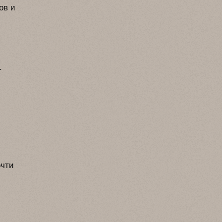
ов и
.
очти