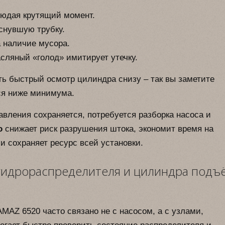
людая крутящий момент.
снувшую трубку.
 наличие мусора.
сляный «голод» имитирует утечку.
ь быстрый осмотр цилиндра снизу – так вы заметите
тся ниже минимума.
вления сохраняется, потребуется разборка насоса и
о
снижает риск разрушения штока, экономит время на
 сохраняет ресурс всей установки.
гидрораспределителя и цилиндра подъ
MAZ 6520 часто связано не с насосом, а с узлами,