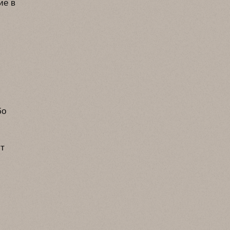
ие в
бо
ит