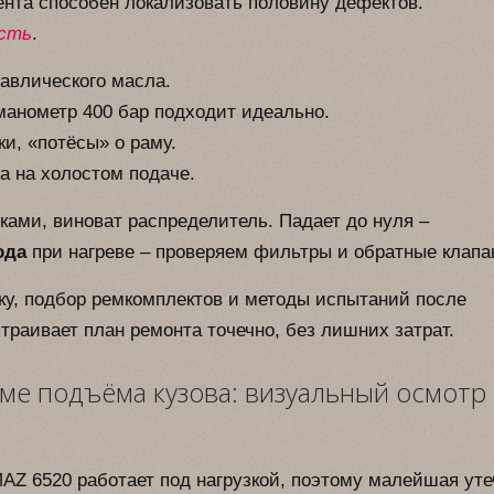
нта способен локализовать половину дефектов.
сть
.
равлического масла.
манометр 400 бар подходит идеально.
и, «потёсы» о раму.
а на холостом подаче.
ками, виноват распределитель. Падает до нуля –
ода
при нагреве – проверяем фильтры и обратные клапа
у, подбор ремкомплектов и методы испытаний после
траивает план ремонта точечно, без лишних затрат.
еме подъёма кузова: визуальный осмотр
Z 6520 работает под нагрузкой, поэтому малейшая уте