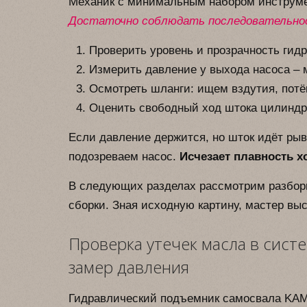
Механик с минимальным набором инструме
Достаточно соблюдать последовательно
Проверить уровень и прозрачность гид
Измерить давление у выхода насоса – 
Осмотреть шланги: ищем вздутия, потёк
Оценить свободный ход штока цилиндр
Если давление держится, но шток идёт рыв
подозреваем насос.
Исчезает плавность х
В следующих разделах рассмотрим разборк
сборки. Зная исходную картину, мастер выс
Проверка утечек масла в сист
замер давления
Гидравлический подъемник самосвала KAMA