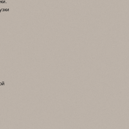
ки.
узки
ой