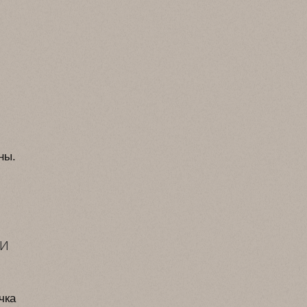
ны.
 и
чка